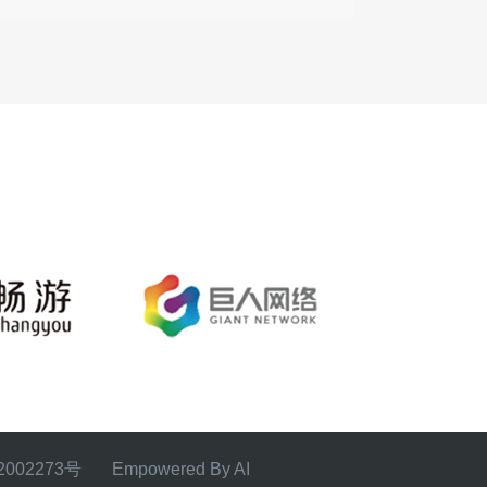
02273号 Empowered By AI