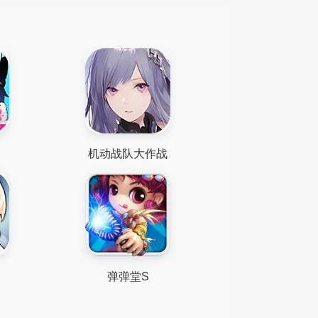
机动战队大作战
弹弹堂S