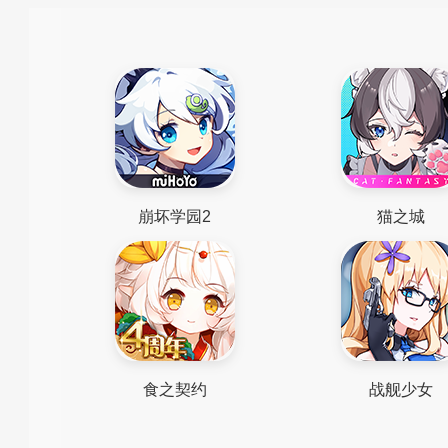
崩坏学园2
猫之城
食之契约
战舰少女